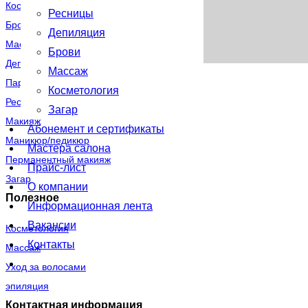
Косметология
Ресницы
Брови
Депиляция
Массаж
Брови
Депиляция
Массаж
Парикмахерские услуги
Косметология
Ресницы
Загар
Макияж
Абонемент и сертификаты
Маникюр/педикюр
Мастера салона
Перманентный макияж
Прайс-лист
Загар
О компании
Полезное
Информационная лента
Вакансии
Косметология
Контакты
Массаж
Уход за волосами
эпиляция
Контактная информация