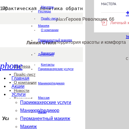
Мастера
Практическая политика обратной связи
Ресницы
place
Героев Революции, 66
Прайс-лист
Линия Стиля
Макияж
О компании
Главная
w
Перманентный макияж
территория красоты и комфорта
Акции
Новости
Линия Стиля
Услуги
Вакансии
Депиляция
Абонемент и сертификаты
C
phone
Контакты
Мастера
Парикмахерские услуги
Прайс-лист
Главная
О компании
Маникюр/педикюр
Акции
Новости
Услуги
Массаж
Вакансии
Парикмахерские услуги
Контакты
Маникюр/педикюр
Загар
Услуги
Перманентный макияж
Макияж