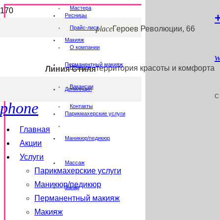
Мастера
Ресницы
place
Героев Революции, 66
Прайс-лист
Макияж
О компании
w
Перманентный макияж
территория красоты и комфорта
Новости
Линия Стиля
Вакансии
Депиляция
C
phone
Контакты
Парикмахерские услуги
Главная
Маникюр/педикюр
Акции
Услуги
Массаж
Парикмахерские услуги
Маникюр/педикюр
Загар
Перманентный макияж
Макияж